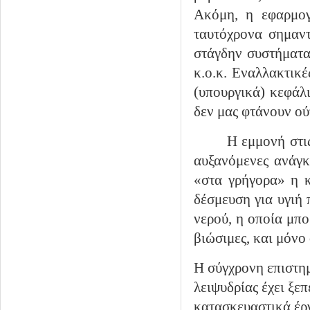
Ακόμη, η εφαρμογ
ταυτόχρονα σημαντ
στάγδην συστήματα
κ.ο.κ. Εναλλακτικέ
(υπουργικά) κεφάλι
δεν μας φτάνουν ού
Η εμμονή στι
αυξανόμενες ανάγκ
«στα γρήγορα» η κ
δέσμευση για υγιή 
νερού, η οποία μπο
βιώσιμες, και μόνο
Η σύγχρονη
επιστη
λειψυδρίας έχει ξε
κατασκευαστικά έργ