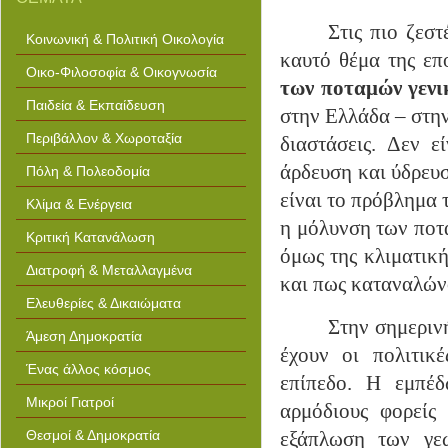
scrapbooking art micrsoft office
templates art drawings of girls
Στις πιο ζεσ
printable tournament bracket art
Κοινωνική & Πολιτική Οικολογία
project ideas evergreen arts
centre coquitlam effective
καυτό θέμα της επ
collaborations for arts glucose
Οικο-Φιλοσοφία & Οικογνωσία
monitoring state of the art bible
των ποταμών γενι
stories coloring pages hunting
clip art guideline template
Παιδεία & Εκπαίδευση
στην Ελλάδα – στην
Περιβάλλον & Χωροταξία
διαστάσεις. Δεν ε
άρδευση και ύδρευσ
Πόλη & Πολεοδομία
είναι το πρόβλημα 
Κλίμα & Ενέργεια
η μόλυνση των ποτ
Κριτική Κατανάλωση
όμως της κλιματική
Διατροφή & Μεταλλαγμένα
και πως καταναλώνο
Ελευθερίες & Δικαιώματα
Στην σημεριν
Άμεση Δημοκρατία
έχουν οι πολιτικ
Ένας άλλος κόσμος
επίπεδο. Η εμπέδ
Μικροί Γιατροί
αρμόδιους φορείς 
Θεσμοί & Δημοκρατία
εξάπλωση των γε