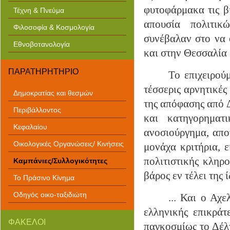
φυτοφάρμακα τις βι
Τέχνη & Πνεύμα
απουσία πολιτικ
Φιλοσοφία & Κοσμολογία
συνέβαλαν στο να 
Εθνοβοτανολογία
και στην Θεσσαλία 
ΠΑΡΑΤΗΡΗΤΗΡΙΟ
Το επιχειρού
τέσσερις αρνητικές
Δημοκρατίας και θεσμών
της απόφασης από Δ
Περιβάλλοντος
και κατηγορηματ
Κεφαλαίου
ανοσιούργημα, αποτ
Οικολογικές Οργανώσεις/ Κινήσεις
μονάχα κριτήρια, 
πολιτιστικής κληρο
Καμπάνιες/Συλλογικότητες
βάρος εν τέλει της ί
Το Πράσινο Κίνημα
Οδηγός οικο-ταξιδιώτη
... Και ο Αχ
ελληνικής επικράτ
ΦΑΚΕΛΟΙ
παγκοσμίως το Δέλτ