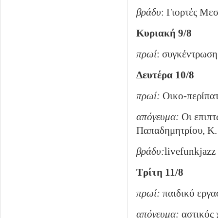
βράδυ
: Γιορτές Με
Κυριακή 9/8
πρωί
: συγκέντρωση
Δευτέρα 10/8
πρωί:
Οικο-περίπατ
απόγευμα:
Οι επιπτ
Παπαδημητρίου, Κ
βράδυ:
live
funk
jazz
Τρίτη 11/8
πρωί:
παιδικό εργα
απόγευμα:
αστικός 