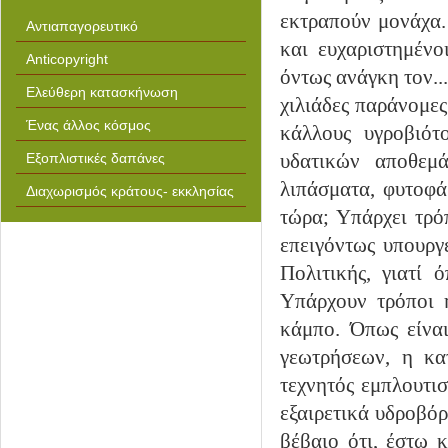
εκτραπούν μονάχα. 
Αντιαπαγορευτικό
και ευχαριστημένο
Anticopyright
όντως ανάγκη τον...
Ελεύθερη κατασκήνωση
χιλιάδες παράνομες
Ένας άλλος κόσμος
κάλλους υγροβιότ
υδατικών αποθεμ
Εξοπλιστικές δαπάνες
λιπάσματα, φυτοφά
Διαχωρισμός κράτους- εκκλησίας
τώρα; Υπάρχει τρό
επειγόντως υπουργε
Πολιτικής, γιατί ό
Υπάρχουν τρόποι 
κάμπο. Όπως είνα
γεωτρήσεων, η κα
τεχνητός εμπλουτι
εξαιρετικά υδροβόρ
βέβαιο ότι, έστω κ