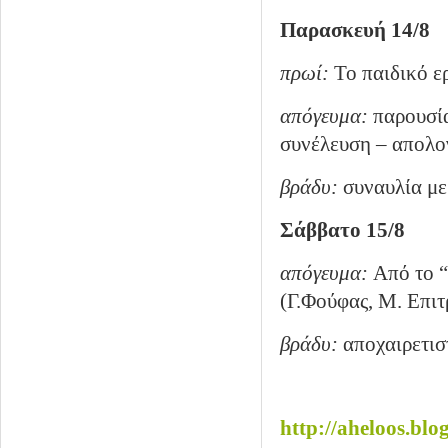
Παρασκευή 14/8
πρωί:
Το παιδικό ε
απόγευμα:
παρουσία
συνέλευση – απολο
βράδυ:
συναυλία με
Σάββατο 15/8
απόγευμα:
Από το “
(Γ.Φούφας, Μ. Επι
βράδυ:
αποχαιρετισ
http://aheloos.blo