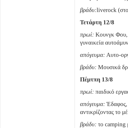
βράδυ:
live
rock
(στο
Τετάρτη 12/8
πρωί:
Κουνγκ Φου
γυναικεία αυτοάμυν
απόγευμα:
Αυτο-ορ
βράδυ:
Μουσικά δρώ
Πέμτπη 13/8
πρωί:
παιδικό εργα
απόγευμα:
Έδαφος, 
αντικρίζοντας το μ
βράδυ:
το
camping