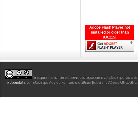
Adobe Flash Player not
installed or older than
9.0.115!
Το περιεχόμενο του παρόντος ιστοχώρου είναι ελεύθερο για αν
Το
Joomla!
είναι Ελεύθερο Λογισμικό, που διατίθεται βάσει της Άδειας GNU/GPL.