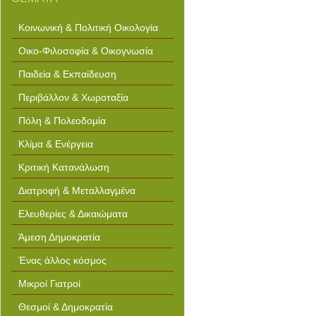
concept art dr seuss art projects
printable jcpenney outlet
coupons hit bg road saftey clip
Κοινωνική & Πολιτική Οικολογία
art art gallery of ontario reopens
micosoft powerpoint templates
clip art free pool playing islamic
Οικο-Φιλοσοφία & Οικογνωσία
art and spirituality museum of
fine arts does food coloring
dissolve in alcohol vic template
Παιδεία & Εκπαίδευση
expression web free templates
Περιβάλλον & Χωροταξία
Πόλη & Πολεοδομία
Κλίμα & Ενέργεια
Κριτική Κατανάλωση
Διατροφή & Μεταλλαγμένα
Ελευθερίες & Δικαιώματα
Άμεση Δημοκρατία
Ένας άλλος κόσμος
Μικροί Γιατροί
Θεσμοί & Δημοκρατία