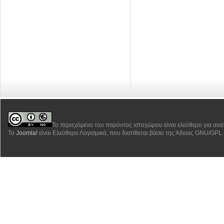
Το περιεχόμενο του παρόντος ιστοχώρου είναι ελεύθερο για αν
Το
Joomla!
είναι Ελεύθερο Λογισμικό, που διατίθεται βάσει της Άδειας GNU/GPL.