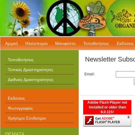
Download
Keygen
Download
Cracked
Software
Free
Downloads
Serial
Αρχική
Ηλιόσποροι
Μανιφέστο
Τοποθετήσεις
Εκδόσεις
Software
With
Keys
Newsletter Subsc
Τοποθετήσεις
Full
Software
Τοπικές Δραστηριότητες
Downloads
Email:
Διεθνείς Δραστηριότητες
Εκδόσεις
Adobe Flash Player not
installed or older than
Φωτογραφίες
9.0.115!
Χρήσιμοι Σύνδεσμοι
ΘΕΜΑΤΑ