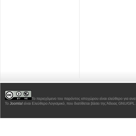
Το περιεχόμενο του παρόντος ιστοχώρου είναι ελεύθερο για αν
Το
Joomla!
είναι Ελεύθερο Λογισμικό, που διατίθεται βάσει της Άδειας GNU/GPL.