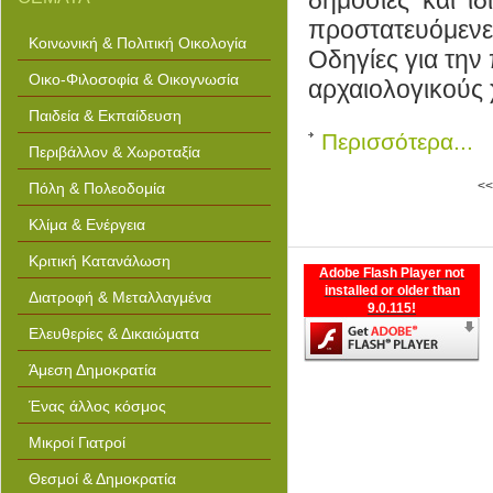
δημόσιες και ιδ
scrapbooking art micrsoft office
templates art drawings of girls
προστατευόμενε
printable tournament bracket art
Κοινωνική & Πολιτική Οικολογία
project ideas evergreen arts
Οδηγίες για την
centre coquitlam effective
collaborations for arts glucose
Οικο-Φιλοσοφία & Οικογνωσία
αρχαιολογικούς
monitoring state of the art bible
stories coloring pages hunting
clip art guideline template
Παιδεία & Εκπαίδευση
Περισσότερα...
Περιβάλλον & Χωροταξία
<
Πόλη & Πολεοδομία
Κλίμα & Ενέργεια
Κριτική Κατανάλωση
Adobe Flash Player not
installed or older than
Διατροφή & Μεταλλαγμένα
9.0.115!
Ελευθερίες & Δικαιώματα
Άμεση Δημοκρατία
Ένας άλλος κόσμος
Μικροί Γιατροί
Θεσμοί & Δημοκρατία