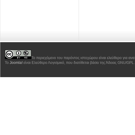
Το περιεχόμενο του παρόντος ιστοχώρου είναι ελεύθερο για αν
Το
Joomla!
είναι Ελεύθερο Λογισμικό, που διατίθεται βάσει της Άδειας GNU/GPL.