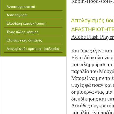
Robin-Hood-stole-
Αντιαπαγορευτικό
Anticopyright
Απολογισμός 6ου
Ελεύθερη κατασκήνωση
ΔΡΑΣΤΗΡΙΟΤΗΤ
Ένας άλλος κόσμος
Adobe Flash Player 
Εξοπλιστικές δαπάνες
Διαχωρισμός κράτους- εκκλησίας
Και όμως έγινε και 
Είναι δύσκολο να π
που πλημμύρισε το 
παραλία του Μοσχά
Μπορεί να μην το έ
ψυχές φώτισαν και
δημιουργώντας μια 
διεκδίκησης και εκ
Δεκάδες συγκροτήμα
παραλία, ένα παζάρι