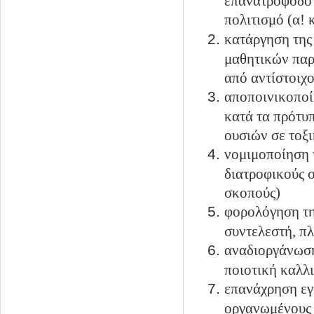
επανατροφοδότ
πολιτισμό
(
α! 
κατάργηση της
μαθητικών παρ
από αντίστοιχο
αποποινικοποί
κατά τα πρότυ
ουσιών σε τοξ
νομιμοποίηση τ
διατροφικούς 
σκοπούς)
φορολόγηση τη
συντελεστή, π
αναδιοργάνωση
ποιοτική καλλι
επανάχρηση
ε
οργανωμένους 