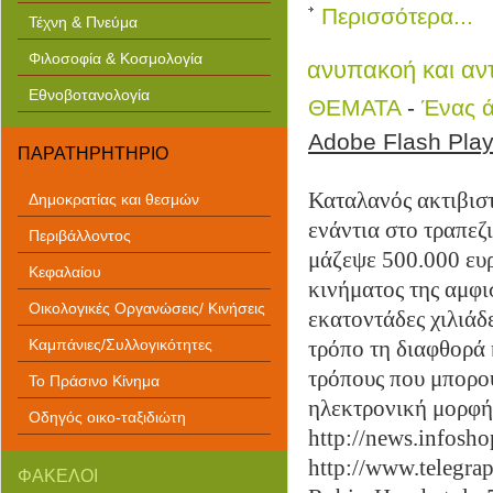
Περισσότερα...
Τέχνη & Πνεύμα
Φιλοσοφία & Κοσμολογία
ανυπακοή και αν
Εθνοβοτανολογία
ΘΕΜΑΤΑ
-
Ένας 
Adobe Flash Playe
ΠΑΡΑΤΗΡΗΤΗΡΙΟ
Καταλανός ακτιβιστ
Δημοκρατίας και θεσμών
ενάντια στο τραπεζ
Περιβάλλοντος
μάζεψε 500.000 ευρ
Κεφαλαίου
κινήματος της αμφι
Οικολογικές Οργανώσεις/ Κινήσεις
εκατοντάδες χιλιάδ
Καμπάνιες/Συλλογικότητες
τρόπο τη διαφθορά 
τρόπους που μπορού
Το Πράσινο Κίνημα
ηλεκτρονική μορφ
Οδηγός οικο-ταξιδιώτη
http://news.infosh
http://www.telegra
ΦΑΚΕΛΟΙ