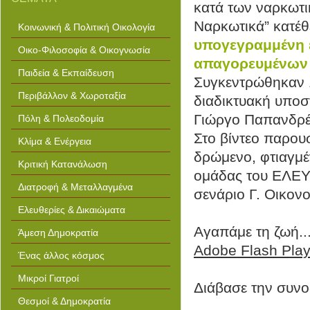
4 dead concept art dr seuss art
κατά των ναρκωτικ
projects printable jcpenney
outlet coupons hit bg road
Ναρκωτικά” κατέθ
Κοινωνική & Πολιτική Οικολογία
saftey clip art art gallery of
ontario reopens micosoft
υπογεγραμμένη έ
powerpoint templates clip art
Οικο-Φιλοσοφία & Οικογνωσία
free pool playing islamic art and
απαγορευμένων
spirituality museum of fine arts
does food coloring dissolve in
Παιδεία & Εκπαίδευση
alcohol vic template expression
Συγκεντρώθηκαν 
web free templates
Περιβάλλον & Χωροταξία
διαδικτυακή υποσ
Γιώργο Παπανδρέ
Πόλη & Πολεοδομία
Στο βίντεο παρουσ
Κλίμα & Ενέργεια
δρώμενο, φτιαγμέ
Κριτική Κατανάλωση
ομάδας του ΕΛΕΥ
Διατροφή & Μεταλλαγμένα
σενάριο Γ. Οικον
Ελευθερίες & Δικαιώματα
Αγαπάμε τη ζωή..
Άμεση Δημοκρατία
Adobe Flash Playe
Ένας άλλος κόσμος
Μικροί Γιατροί
Διάβασε την συνοδ
Θεσμοί & Δημοκρατία