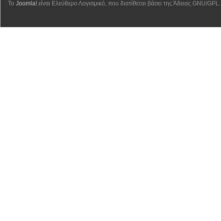
Το
Joomla!
είναι Ελεύθερο Λογισμικό, που διατίθεται βάσει της Άδειας GNU/GPL.