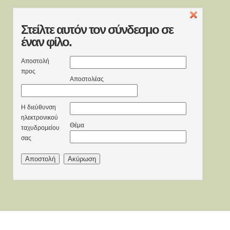
Στείλτε
αυτόν τον σύνδεσμο σε
έναν φίλο.
Αποστολή
προς
Αποστολέας
Η διεύθυνση
ηλεκτρονικού
Θέμα
ταχυδρομείου
σας
Αποστολή
Ακύρωση