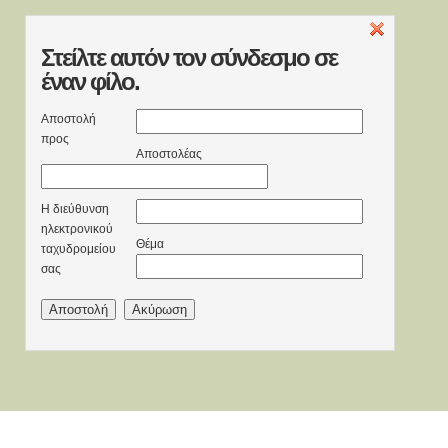
Στείλτε
αυτόν τον σύνδεσμο σε
έναν φίλο.
Αποστολή
προς
Αποστολέας
Η διεύθυνση
ηλεκτρονικού
Θέμα
ταχυδρομείου
σας
Αποστολή
Ακύρωση