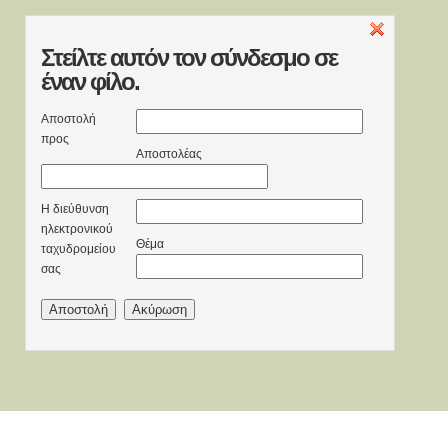
Στείλτε
αυτόν τον σύνδεσμο σε
έναν φίλο.
Αποστολή
προς
Αποστολέας
Η διεύθυνση
ηλεκτρονικού
Θέμα
ταχυδρομείου
σας
Αποστολή
Ακύρωση