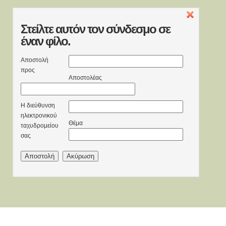
Στείλτε
αυτόν τον σύνδεσμο σε
έναν φίλο.
Αποστολή
προς
Αποστολέας
Η διεύθυνση
ηλεκτρονικού
Θέμα
ταχυδρομείου
σας
Αποστολή
Ακύρωση