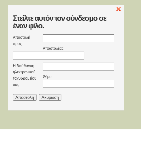
Στείλτε
αυτόν τον σύνδεσμο σε
έναν φίλο.
Αποστολή
προς
Αποστολέας
Η διεύθυνση
ηλεκτρονικού
Θέμα
ταχυδρομείου
σας
Αποστολή
Ακύρωση