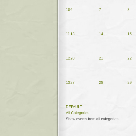
10
6
7
8
11
13
14
15
12
20
21
22
13
27
28
29
DEFAULT
All Categories ...
Show events from all categories