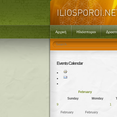
Αρχική
Ηλιόσποροι
Δραστ
Events
Calendar
February
Sunday
Monday
9
1
February
February