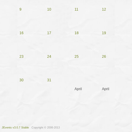
9
10
11
12
16
17
18
19
23
24
25
26
30
31
April
April
JEvents v3.0.7 Stable
Copyright © 2006-2013