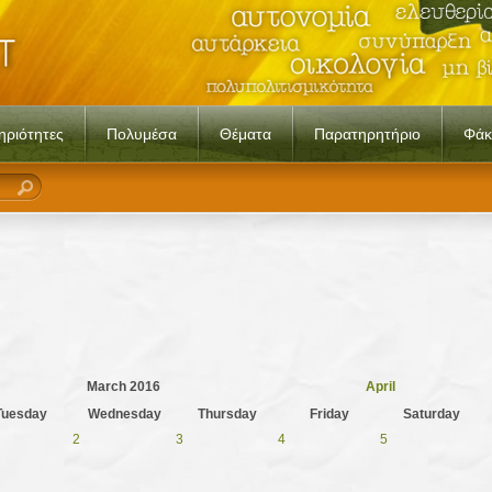
ηριότητες
Πολυμέσα
Θέματα
Παρατηρητήριο
Φάκ
March 2016
April
Tuesday
Wednesday
Thursday
Friday
Saturday
2
3
4
5