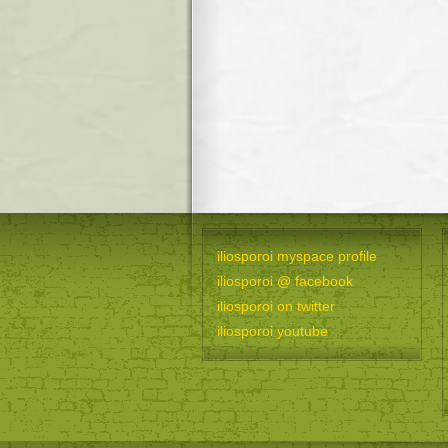
iliosporoi myspace profile
iliosporoi @ facebook
iliosporoi on twitter
iliosporoi youtube