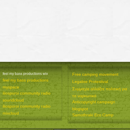
feel my bass productions wix
Free camping movement
feel my bass productions
Legalise Protestival
myspace
Συμμαχία αλλάξτε πολιτική για
iliosporoi community radio
τα ναρκωτικά
soundcloud
Anticopyright campaign
iliosporoi community radio
blogspot
mixcloud
Samothraki Eco Camp