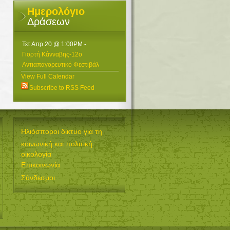
Ημερολόγιο
Δράσεων
Τετ Απρ 20 @ 1:00PM
-
Γιορτή Κάνναβης-12ο
Αντιαπαγορευτικό Φεστιβάλ
View Full Calendar
Subscribe to RSS Feed
Ηλιόσποροι δίκτυο για τη
κοινωνική και πολιτική
οικολογία
Επικοινωνία
Σύνδεσμοι