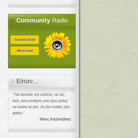
Community
Radio
Soundcloud
Mixcloud
Είπαν...
" Να αγαπάς την ευθύνη, να λες,
εγώ, εγώ μονάχος μου έχω χρέος
να σώσω τη γης. Αν δεν σωθεί, εγώ
φταίω "
Νίκος Καζαντζάκης