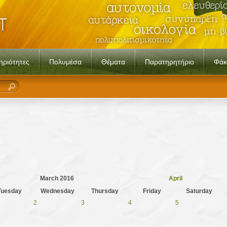
ηριότητες
Πολυμέσα
Θέματα
Παρατηρητήριο
Φάκ
March 2016
April
Tuesday
Wednesday
Thursday
Friday
Saturday
2
3
4
5