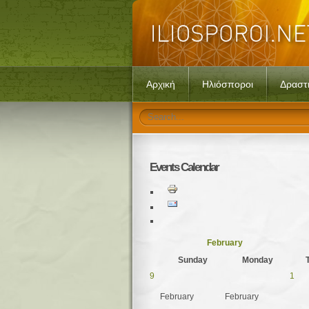
Αρχική
Ηλιόσποροι
Δραστ
Events
Calendar
February
Sunday
Monday
9
1
February
February