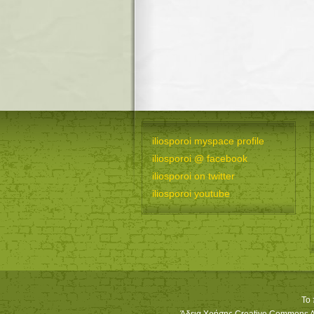
iliosporoi myspace profile
iliosporoi @ facebook
iliosporoi on twitter
iliosporoi youtube
Το 