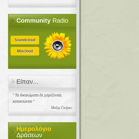
Community
Radio
Soundcloud
Mixcloud
Είπαν...
" Τα δικαιώματα δε χαρίζονται,
κατακτώνται "
Μαξιμ Γκόρκι
Ημερολόγιο
Δράσεων