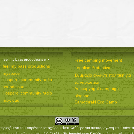
feel my bass productions wix
Free camping movement
feel my bass productions
Legalise Protestival
myspace
Συμμαχία αλλάξτε πολιτική για
iliosporoi community radio
τα ναρκωτικά
soundcloud
Anticopyright campaign
iliosporoi community radio
blogspot
mixcloud
Samothraki Eco Camp
περιεχόμενο του παρόντος ιστοχώρου είναι ελεύθερο για αναπαραγωγή και υπάγετα