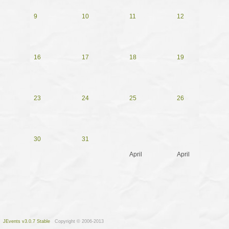
9
10
11
12
16
17
18
19
23
24
25
26
30
31
April
April
JEvents v3.0.7 Stable
Copyright © 2006-2013