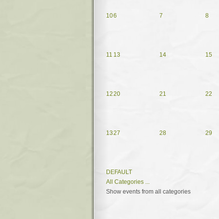
10
6
7
8
11
13
14
15
12
20
21
22
13
27
28
29
DEFAULT
All Categories ...
Show events from all categories