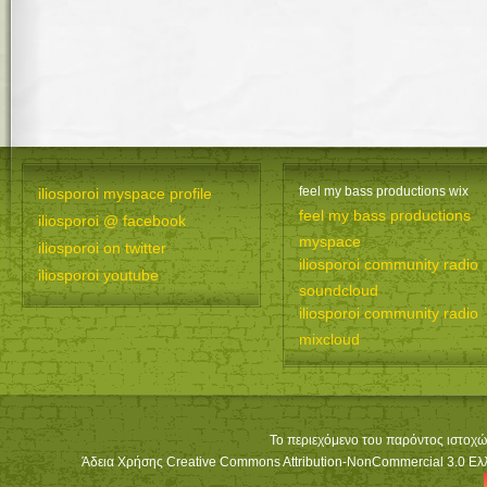
feel my bass productions wix
iliosporoi myspace profile
feel my bass productions
iliosporoi @ facebook
myspace
iliosporoi on twitter
iliosporoi community radio
iliosporoi youtube
soundcloud
iliosporoi community radio
mixcloud
Το περιεχόμενο του παρόντος ιστοχώ
Άδεια Χρήσης Creative Commons Attribution-NonCommercial 3.0 Ελλά