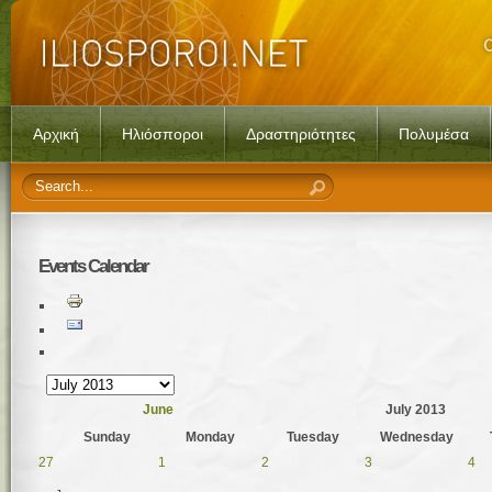
Αρχική
Ηλιόσποροι
Δραστηριότητες
Πολυμέσα
Events
Calendar
June
July 2013
Sunday
Monday
Tuesday
Wednesday
27
1
2
3
4