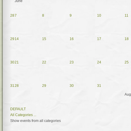
June
28
7
8
9
10
11
29
14
15
16
17
18
30
21
22
23
24
25
31
28
29
30
31
Aug
DEFAULT
All Categories ...
Show events from all categories