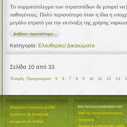
Το συρματόπλεγμα των στρατοπέδων δε μπορεί να β
παθογένειες. Πολύ περισσότερο όταν η ίδια η υποχρ
μεγάλο στρατό για την εκτίναξη της χρήσης ναρκωτ
Διάβασε περισσότερα...
Κατηγορία:
Ελευθερίες/ Δικαιώματα
Σελίδα 10 από 33
Έναρξη
Προηγούμενο
5
6
7
8
9
11
12
13
1
10
feel my bass productions wix
iliosporoi myspace profile
feel my bass productions
iliosporoi @ facebook
myspace
iliosporoi on twitter
iliosporoi community radio