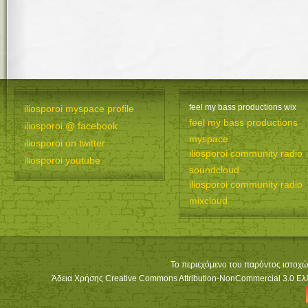
feel my bass productions wix
iliosporoi myspace profile
feel my bass productions
iliosporoi @ facebook
myspace
iliosporoi on twitter
iliosporoi community radio
iliosporoi youtube
soundcloud
iliosporoi community radio
mixcloud
Το περιεχόμενο του παρόντος ιστοχώ
Άδεια Χρήσης Creative Commons Attribution-NonCommercial 3.0 Ελλά