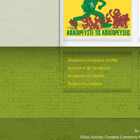
iliosporoi myspace profile
iliosporoi @ facebook
iliosporoi on twitter
iliosporoi youtube
Το 
Άδεια Χρήσης Creative Commons Att