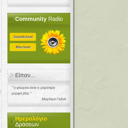
Community
Radio
Soundcloud
Mixcloud
Είπαν...
" η φτώχεια είναι η χειρότερη
µορφή βίας "
Μαχάτµα Γκάντι
Ημερολόγιο
Δράσεων