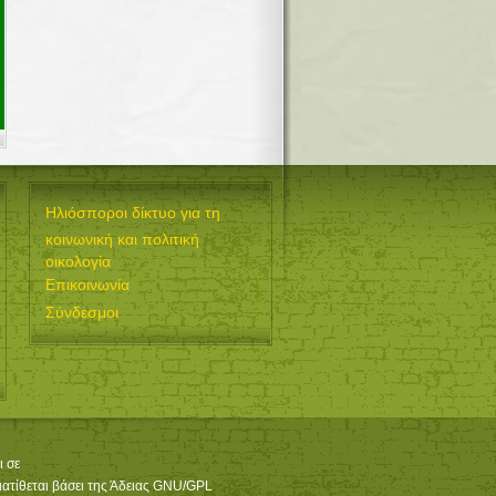
Ηλιόσποροι δίκτυο για τη
κοινωνική και πολιτική
οικολογία
Επικοινωνία
Σύνδεσμοι
ι σε
ιατίθεται βάσει της Άδειας GNU/GPL