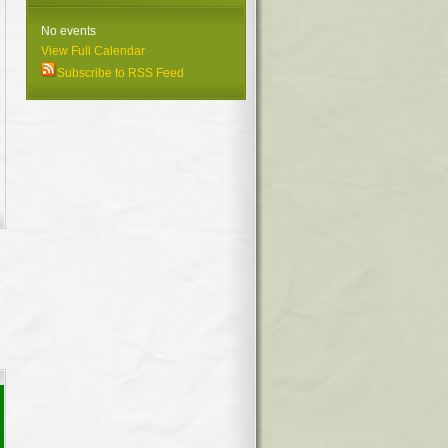
No events
View Full Calendar
Subscribe to RSS Feed