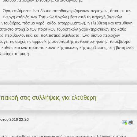
δικτύου περιοχών ελεύθερης κατασκήνωσης.
Οραματιζόμαστε ένα δίκτυο αυτοδιαχειριζόμενων περιοχών, όπου με την
ενεργή στήριξη των Τοπικών Αρχών μέσα από τη παροχή βασικών
, ντουζιέρες, πόσιμο νερό, κάδοι απορριμμάτων), η ελεύθερη και υπεύθυνη
παστο στοιχείο των ποιοτικών τουριστικών χαρακτηριστικών της κάθε
ικά περιβαλλοντικά και πολιτιστικά αξιοθέατα.
Ένα δίκτυο περιοχών
άγει τις αρχές τις αρμονικής συνύπαρξης ανθρώπου- φύσης, το σεβασμό
, καθώς και ένα πρότυπο κοινοτικής οικολογικής συμβίωσης, στη βάση ενός
αβίωσης
στη φύση
.
πακοή στις συλλήψεις για ελεύθερη
ύστου 2010 22:20
ολής της ελεύθερης κατασκήνωση σε διάφορες περιοχές της Ελλάδας, καλούμε