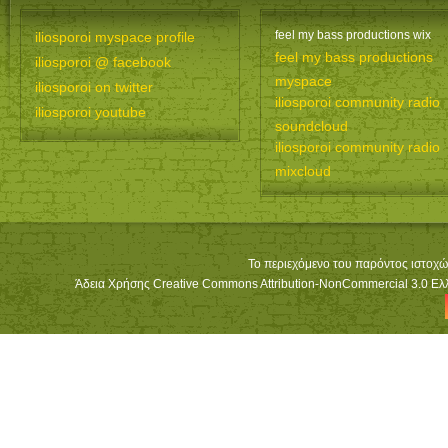
feel my bass productions wix
iliosporoi myspace profile
feel my bass productions
iliosporoi @ facebook
myspace
iliosporoi on twitter
iliosporoi community radio
iliosporoi youtube
soundcloud
iliosporoi community radio
mixcloud
Το περιεχόμενο του παρόντος ιστοχώ
Άδεια Χρήσης Creative Commons Attribution-NonCommercial 3.0 Ελλά