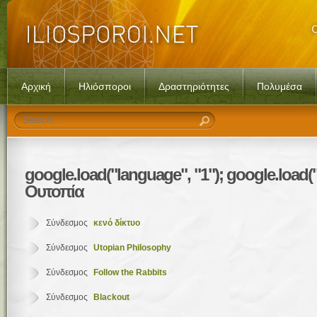
Αρχική
Ηλιόσποροι
Δραστηριότητες
Πολυμέσα
google.load("language",
"1"); google.load(
Ουτοπία
Σύνδεσμος
κενό δίκτυο
Σύνδεσμος
Utopian Philosophy
Σύνδεσμος
Follow the Rabbits
Σύνδεσμος
Blackout