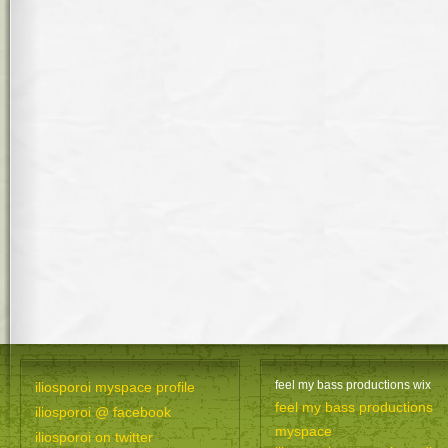
feel my bass productions wix
iliosporoi myspace profile
feel my bass productions
iliosporoi @ facebook
myspace
iliosporoi on twitter