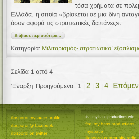
τόσα χρήματα σε πολεμ
Ελλάδα, η οποία «βρίσκεται σε μια δίνη αντα
όσον αφορά τις στρατιωτικές δαπάνες».
Διάβασε περισσότερα...
Κατηγορία:
Μιλιταρισμός- στρατιωτικοί εξοπλισμ
Σελίδα 1 από 4
2
3
4
Επόμεν
Έναρξη
Προηγούμενο
1
feel my bass productions wix
iliosporoi myspace profile
feel my bass productions
iliosporoi @ facebook
myspace
iliosporoi on twitter
iliosporoi community radio