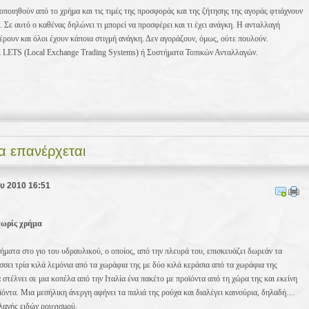
οιηθούν από το χρήμα και τις τιμές της προσφοράς και της ζήτησης της αγοράς φτιάχνουν
Σε αυτό ο καθένας δηλώνει τι μπορεί να προσφέρει και τι έχει ανάγκη. Η ανταλλαγή
ρουν και όλοι έχουν κάποια στιγμή ανάγκη. Δεν αγοράζουν, όμως, ούτε πουλούν.
 LETS (Local Exchange Trading Systems) ή Συστήματα Τοπικών Ανταλλαγών.
α επανέρχεται
ου 2010 16:51
χωρίς χρήμα
ματα στο γιο του υδραυλικού, ο οποίος, από την πλευρά του, επισκευάζει δωρεάν τα
σει τρία κιλά λεμόνια από τα χωράφια της με δύο κιλά κεράσια από τα χωράφια της
 στέλνει σε μια κοπέλα από την Ιταλία ένα πακέτο με προϊόντα από τη χώρα της και εκείνη
οϊόντα. Μια μεσήλικη άνεργη αφήνει τα παλιά της ρούχα και διαλέγει καινούρια, δηλαδή…
λλαγής ειδών ρουχισμού.