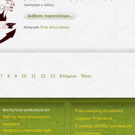
προσφέρει ο άλλος.
Διάβασε περισσότερα...
Κατηγορία:
Ένας άλλος κόσμος
7
8
10
11
12
13
Επόμενο
Τέλος
9
feel my bass productions wix
Free camping movement
feel my bass productions
Legalise Protestival
myspace
Συμμαχία αλλάξτε πολιτική για
iliosporoi community radio
τα ναρκωτικά