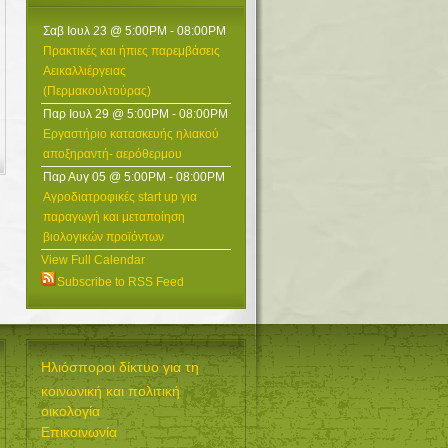
Σαβ Ιουλ 23 @ 5:00PM
-
08:00PM
Πρακτικές και ήπιες παρεμβάσεις
Αεικαλλιέργειας
(Περμακουλτούρας)
Παρ Ιουλ 29 @ 5:00PM
-
08:00PM
Εργαστήριο κατασκευής ηλιακού
αποξηραντή- αερόθερμου
Παρ Αυγ 05 @ 5:00PM
-
08:00PM
Αγροδιατροφικές start up για
παραγωγή και μεταποίηση
βιολογικών προϊόντων
View Full Calendar
Subscribe to RSS Feed
Ηλιόσποροι δίκτυο για τη
κοινωνική και πολιτική
οικολογία
Επικοινωνία