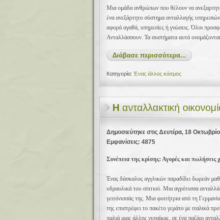
Μια ομάδα ανθρώπων που θέλουν να ανεξαρτητοπ
ένα ανεξάρτητο σύστημα ανταλλαγής υπηρεσιών. 
αφορά αγαθά, υπηρεσίες ή γνώσεις. Όλοι προσφέ
Ανταλλάσσουν. Τα συστήματα αυτά ονομάζονται
Διάβασε περισσότερα...
Κατηγορία:
Ένας άλλος κόσμος
Η
ανταλλακτική οικονομί
Δημοσιεύτηκε στις Δευτέρα, 18 Οκτωβρί
Εμφανίσεις: 4875
Συνέπεια της κρίσης: Αγορές και πωλήσεις 
Ένας δάσκαλος αγγλικών παραδίδει δωρεάν μαθή
υδραυλικά του σπιτιού. Μια αγρότισσα ανταλλάσ
γειτόνισσάς της. Μια φοιτήτρια από τη Γερμανία
της επιστρέφει το πακέτο γεμάτο με ιταλικά πρ
παλιά μιας άλλης γυναίκας, σε ένα παζάρι αντα