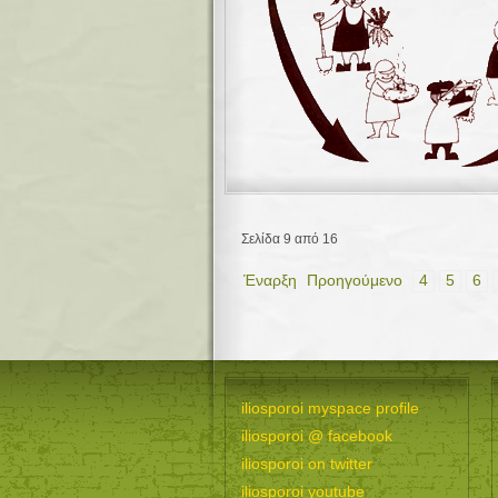
Σελίδα 9 από 16
Έναρξη
Προηγούμενο
4
5
6
iliosporoi myspace profile
iliosporoi @ facebook
iliosporoi on twitter
iliosporoi youtube