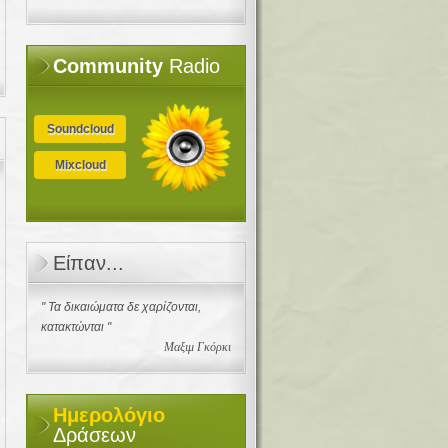
Community
Radio
Soundcloud
Mixcloud
Είπαν...
" Τα δικαιώματα δε χαρίζονται,
κατακτώνται "
Μαξιμ Γκόρκι
Ημερολόγιο
Δράσεων