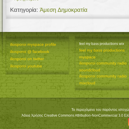
Κατηγορία:
Άμεση Δημοκρατία
feel my bass productions wix
iliosporoi myspace profile
feel my bass productions
iliosporoi @ facebook
myspace
iliosporoi on twitter
iliosporoi community radio
iliosporoi youtube
soundcloud
iliosporoi community radio
mixcloud
Το περιεχόμενο του παρόντος ιστοχώ
Άδεια Χρήσης Creative Commons Attribution-NonCommercial 3.0 Ελλά