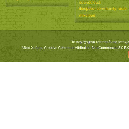
soundcloud
iliosporoi community radio
mixcloud
Το περιεχόμενο του παρόντος ιστοχώ
Άδεια Χρήσης Creative Commons Attribution-NonCommercial 3.0 Ελλά