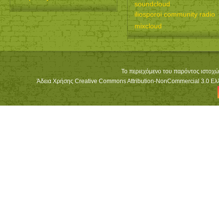
soundcloud
iliosporoi community radio
mixcloud
Το περιεχόμενο του παρόντος ιστοχώ
Άδεια Χρήσης Creative Commons Attribution-NonCommercial 3.0 Ελλά