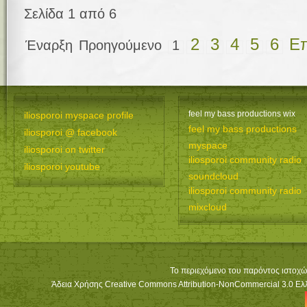
Σελίδα 1 από 6
2
3
4
5
6
Ε
Έναρξη
Προηγούμενο
1
feel my bass productions wix
iliosporoi myspace profile
feel my bass productions
iliosporoi @ facebook
myspace
iliosporoi on twitter
iliosporoi community radio
iliosporoi youtube
soundcloud
iliosporoi community radio
mixcloud
Το περιεχόμενο του παρόντος ιστοχώ
Άδεια Χρήσης Creative Commons Attribution-NonCommercial 3.0 Ελλά