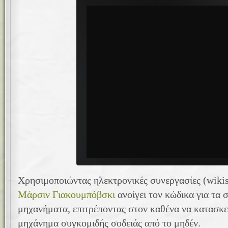
Χρησιμοποιώντας ηλεκτρονικές συνεργασίες (wikis
Μάρσιν Γιακουμπόβσκι
ανοίγει τον κώδικα για τα 
μηχανήματα, επιτρέποντας στον καθένα να κατασκευ
μηχάνημα συγκομιδής σοδειάς από το μηδέν.