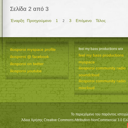
Σελίδα 2 από 3
Έναρξη
Προηγούμενο
1
3
Επόμενο
Τέλος
2
feel my bass productions wix
iliosporoi myspace profile
feel my bass productions
iliosporoi @ facebook
myspace
iliosporoi on twitter
iliosporoi community radio
iliosporoi youtube
soundcloud
iliosporoi community radio
mixcloud
Το περιεχόμενο του παρόντος ιστοχώ
Άδεια Χρήσης Creative Commons Attribution-NonCommercial 3.0 Ελλά