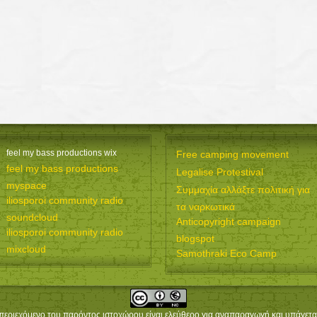
feel my bass productions wix
Free camping movement
feel my bass productions
Legalise Protestival
myspace
Συμμαχία αλλάξτε πολιτική για
iliosporoi community radio
τα ναρκωτικά
soundcloud
Anticopyright campaign
iliosporoi community radio
blogspot
mixcloud
Samothraki Eco Camp
περιεχόμενο του παρόντος ιστοχώρου είναι ελεύθερο για αναπαραγωγή και υπάγετα