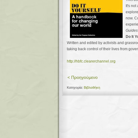
It's no
explore
now. Co
experie
Guides
Do It Y
Written and edited by activists and grassro
taking back control of their lives from gov
http://hbfc.clearerchannel.org
< Προηγούμενο
Κατηγορία:
Βιβλιοθήκη