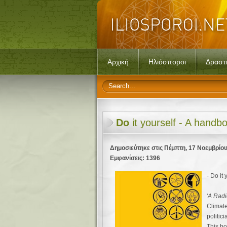
Αρχική
Ηλιόσποροι
Δραστ
Do
it yourself - A handb
Δημοσιεύτηκε στις Πέμπτη, 17 Νοεμβρίου
Εμφανίσεις: 1396
- Do it
'A Radi
Climate
politic
This b