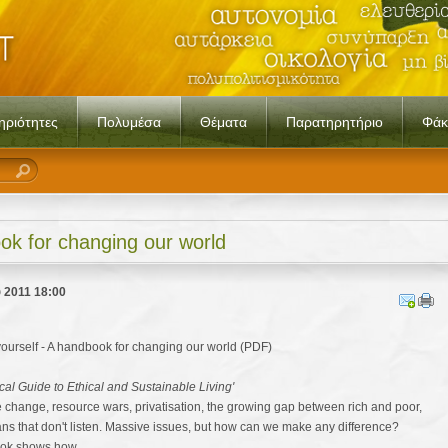
ηριότητες
Πολυμέσα
Θέματα
Παρατηρητήριο
Φάκ
ook for changing our world
 2011 18:00
 yourself - A handbook for changing our world (PDF)
cal Guide to Ethical and Sustainable Living'
 change, resource wars, privatisation, the growing gap between rich and poor,
ians that don't listen. Massive issues, but how can we make any difference?
ook shows how