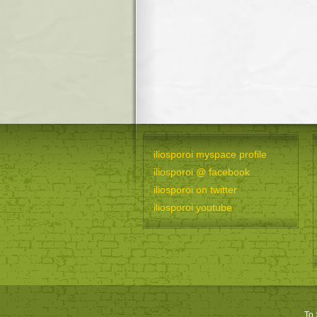
iliosporoi myspace profile
iliosporoi @ facebook
iliosporoi on twitter
iliosporoi youtube
Το 