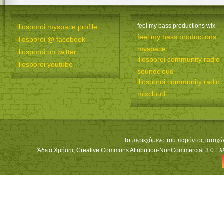
feel my bass productions wix
iliosporoi myspace profile
feel my bass productions
iliosporoi @ facebook
myspace
iliosporoi on twitter
iliosporoi community radio
iliosporoi youtube
soundcloud
iliosporoi community radio
mixcloud
Το περιεχόμενο του παρόντος ιστοχώ
Άδεια Χρήσης Creative Commons Attribution-NonCommercial 3.0 Ελλά