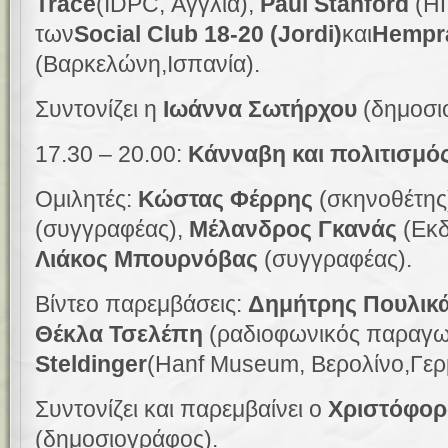
Trace
(
IDPC, Α
γγλία)
,
Paul Stanford
(
ΗΠ
των
Social Club
18-20
(Jordi)
και
Hempra
(
Βαρκελώνη,
Ισπανία)
.
Συντονίζει η
Ιωάννα Σωτήρχου
(δημοσι
17.30 – 20.00:
Κάνναβη και πολιτισμό
Ομιλητές:
Κώστας Φέρρης
(σκηνοθέτης
(συγγραφέας),
Μέλανδρος Γκανάς
(
Εκδ
Λιάκος Μπουρνόβας
(συγγραφέας)
.
Βίντεο παρεμβάσεις:
Δημήτρης Πουλικ
Θέκλα Τσελέπη
(ραδιοφωνικός παραγω
Steldinger
(
Hanf Museum,
Βερολίνο,
Γερ
Συντονίζει και παρεμβαίνει ο
Χριστόφορ
(δημοσιογράφος).