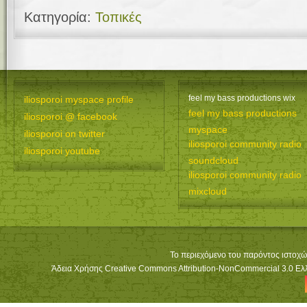
Κατηγορία:
Τοπικές
feel my bass productions wix
iliosporoi myspace profile
feel my bass productions
iliosporoi @ facebook
myspace
iliosporoi on twitter
iliosporoi community radio
iliosporoi youtube
soundcloud
iliosporoi community radio
mixcloud
Το περιεχόμενο του παρόντος ιστοχώ
Άδεια Χρήσης Creative Commons Attribution-NonCommercial 3.0 Ελλά