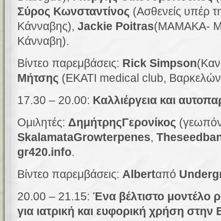
Σύρος Κωνσταντίνος
(Ασθενείς υπέρ τ
Κάνναβης),
Jackie Poitras
(MAMAKA- Μα
Κάνναβη).
Βίντεο παρεμβάσεις:
Rick Simpson
(Καν
Μήτσης
(
EKATI medical club,
Βαρκελώνη
17.30 – 20.00:
Καλλιέργεια και αυτοπ
Ομιλητές:
Δημήτρης
Γερονίκος
(γεωπόν
Skalamata
G
rowterpenes
,
Theseedban
gr420.info
.
Βίντεο παρεμβάσεις:
Albert
από
Underg
20.00 – 21.15:
Ένα βέλτιστο μοντέλο 
για ιατρική και ευφορική χρήση στην