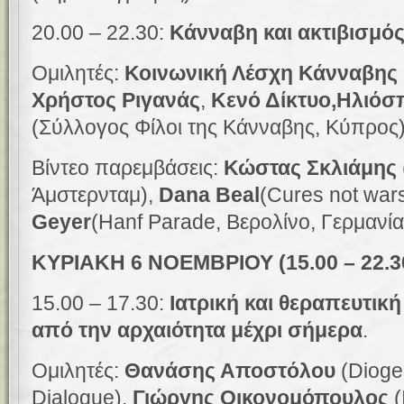
20.00 – 22.30:
Κάνναβη και ακτιβισμό
Ομιλητές:
Κοινωνική Λέσχη Κάνναβης
Χρήστος Ριγανάς
,
Κενό Δίκτυο,
Ηλιόσ
(Σύλλογος Φίλοι της Κάνναβης, Κύπρος
Βίντεο παρεμβάσεις:
Κώστας Σκλιάμης
Άμστερνταμ),
Dana Beal
(
Cures not war
Geyer
(
Hanf Parade,
Βερολίνο,
Γ
ερμανία
ΚΥΡΙΑΚΗ 6 ΝΟΕΜΒΡΙΟΥ (15.00 – 22.3
15.00 – 17.30:
Ιατρική και θεραπευτικ
από την αρχαιότητα μέχρι σήμερα
.
Ομιλητές:
Θανάσης Αποστόλου
(
Dioge
Dialogue
)
,
Γιώργης Οικονομόπουλος
(