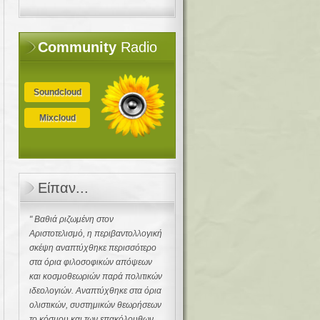
Community
Radio
Soundcloud
Mixcloud
Είπαν...
" Βαθιά ριζωμένη στον
Αριστοτελισμό, η περιβαντολλογική
σκέψη αναπτύχθηκε περισσότερο
στα όρια φιλοσοφικών απόψεων
και κοσμοθεωριών παρά πολιτικών
ιδεολογιών. Αναπτύχθηκε στα όρια
ολιστικών, συστημικών θεωρήσεων
το κόσμου και των επακόλουθων