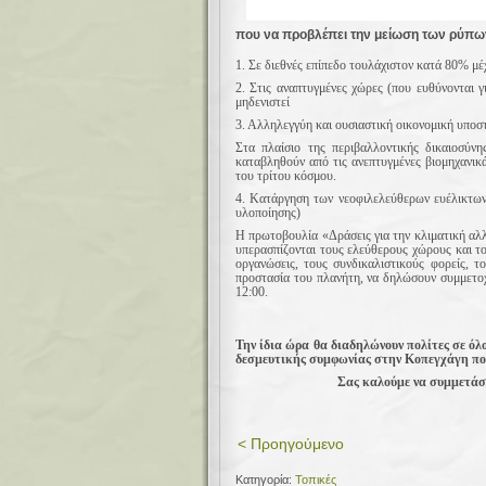
που να προβλέπει την μείωση των ρύπω
1. Σε διεθνές επίπεδο τουλάχιστον κατά 80% μέ
2. Στις αναπτυγμένες χώρες (που ευθύνονται 
μηδενιστεί
3. Αλληλεγγύη και ουσιαστική οικονομική υποσ
Στα πλαίσιο της περιβαλλοντικής δικαιοσύν
καταβληθούν από τις ανεπτυγμένες βιομηχανικ
του τρίτου κόσμου.
4. Κατάργηση των νεοφιλελεύθερων ευέλικτων
υλοποίησης)
Η πρωτοβουλία «Δράσεις για την κλιματική α
υπερασπίζονται τους ελεύθερους χώρους και του
οργανώσεις, τους συνδικαλιστικούς φορείς, τ
προστασία του πλανήτη, να δηλώσουν συμμετοχ
12:00.
Την ίδια ώρα θα διαδηλώνουν πολίτες σε όλ
δεσμευτικής συμφωνίας στην Κοπεγχάγη που
Σας καλούμε να συμμετάσ
< Προηγούμενο
Κατηγορία:
Τοπικές