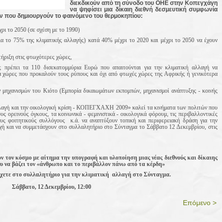
διεκδικούν από τη σύνοδο του ΟΗΕ στην Κοπεγχάγη
να ψηφίσει μια δίκαιη διεθνή δεσμευτική συμφωνία
ν που δημιουργούν το φαινόμενο του θερμοκηπίου:
χρι το 2050 (σε σχέση με το 1990)
για το 75% της κλιματικής αλλαγής) κατά 40% μέχρι το 2020 και μέχρι το 2050 να έχουν
τήριξη στις φτωχότερες χώρες,
ης πρέπει τα 110 δισεκατομμύρια
E
υρώ που απαιτούνται για την κλιματική αλλαγή να
ά χώρες που προκαλούν τους ρύπους και όχι από φτωχές χώρες της Αφρικής ή γενικότερα
 μηχανισμών του Κιότο (Εμπορία δικαιωμάτων εκπομπών, μηχανισμοί ανάπτυξης - κοινής
λλαγή και την οικολογική κρίση - ΚΟΠΕΓΧΑΧΗ 2009» καλεί τα κινήματα των πολιτών που
ς ορεινούς όγκους, τα κοινωνικά - φεμινιστικά - οικολογικά φόρουμ, τις περιβαλλοντικές
ους φοιτητικούς συλλόγους κ.ά. να αναπτύξουν τοπική και περιφερειακή δράση για την
ή και να συμμετάσχουν στο συλλαλητήριο στο Σύνταγμα το Σάββατο 12 Δεκεμβρίου, στις
ον τον κόσμο με αίτημα την υπογραφή και υλοποίηση μιας νέας διεθνούς και δίκαιης
 να βάζει τον «άνθρωπο και το περιβάλλον πάνω από τα κέρδη»
χετε στο συλλαλητήριο για την κλιματική αλλαγή στο Σύνταγμα.
Σάββατο, 12 Δεκεμβρίου, 12:00
Επόμενο >