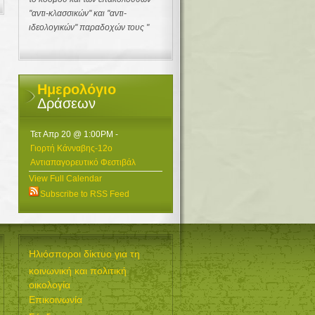
''αντι-κλασσικών'' και ''αντι-
ιδεολογικών'' παραδοχών τους "
Ημερολόγιο
Δράσεων
Τετ Απρ 20 @ 1:00PM
-
Γιορτή Κάνναβης-12ο
Αντιαπαγορευτικό Φεστιβάλ
View Full Calendar
Subscribe to RSS Feed
Ηλιόσποροι δίκτυο για τη
κοινωνική και πολιτική
οικολογία
Επικοινωνία