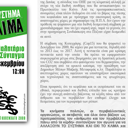
της Δανίας η σύνοδος του ΟΗΕ για τη κλιματική αλλαγή με
στόχο τη νέα διεθνή συνθήκη που θα αντικαταστήσει το
Πρωτόκολλο του Κιότο. Από τις προπαρασκευαστικές
συνομιλίες είναι πλέον δεδομένο ότι υπό το βάρος της πίεσης
του κεφαλαίου και με πρόσχημα την οικονομική κρίση, οι
αναπτυγμένες χώρες με σημαιοφόρο της Η.Π.Α. δεν έχουν την
πρόθεση να ψηφίσουν μια νέα διεθνή δεσμευτική σύμβαση με
χρονοδιάγραμμα που να έχει νομική ισχύ, παρά το γεγονός ότι
στην προηγούμενη Συνδιάσκεψη στο Πόζναν είχαν δεσμευθεί
σε αυτό.
Η σύμβαση της Κοπεγχάγης (
Cop
15) που θα ψηφιστεί το
Δεκέμβριο του 2009, θα ισχύει για μια πενταετία, δηλαδή από
το 2013 έως το 2017. Αυτή η πενταετία είναι μια κρίσιμη
πενταετία κατά την οποία θα πρέπει να εφαρμοστούν
συγκεκριμένα μέτρα στις βιομηχανίες για τη δραστική μείωση
του
CO
2 που συμβάλει στο φαινόμενου του θερμοκηπίου, την
απεξάρτηση από τα ορυκτά καύσιμα, την προώθηση των
Δημοσίων Μέσων Μαζικής Μεταφοράς κ.λπ. Παράλληλα οι
ανεπτυγμένες χώρες οφείλουν να υποστηρίξουν οικονομικά
και τεχνολογικά τις αναπτυσσόμενες και τις φτωχότερες
χώρες.
Είναι προφανές ότι το κεφάλαιο και οι εκπρόσωποί του σε
εθνικό, περιφερειακό και διεθνές επίπεδο που ως κριτήριο
έχει την συνεχή ανάπτυξη βάζοντας τα κέρδη πάνω από τον
άνθρωπο και το περιβάλλον δεν επιθυμεί έλεγχο και
δεσμεύσεις για τον περιορισμό των ρύπων.
Τα κινήματα πολιτών, οι περιβαλλοντικές
οργανώσεις, οι ακτιβιστές και όλοι όσοι βάζουν ως
προτεραιότητας τον «άνθρωπο και τον περιβάλλον
πάνω από τα κέρδη» συντονίζουν τον αγώνα για να
ΑΛΛΑΞΟΥΝ ΤΟ ΣΥΣΤΗΜΑ ΚΑΙ ΟΧΙ ΤΟ ΚΛΙΜΑ και