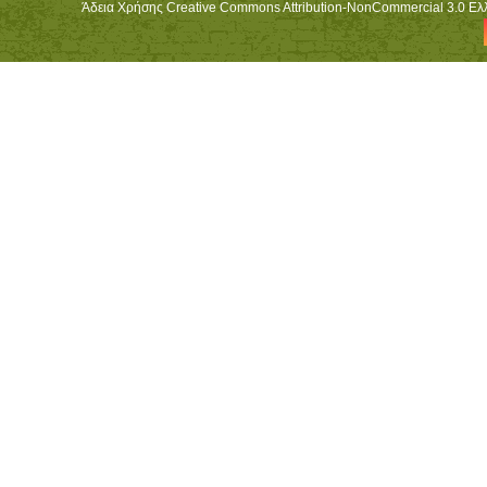
Άδεια Χρήσης Creative Commons Attribution-NonCommercial 3.0 Ελλά