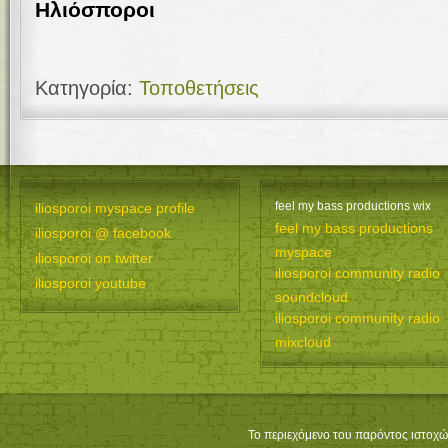
Ηλιόσποροι
Κατηγορία:
Τοποθετήσεις
feel my bass productions wix
iliosporoi myspace profile
feel my bass productions
iliosporoi @ facebook
myspace
iliosporoi on twitter
iliosporoi community radio
iliosporoi youtube
soundcloud
iliosporoi community radio
mixcloud
Το περιεχόμενο του παρόντος ιστοχώ