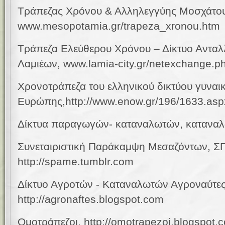
Τράπεζας Χρόνου & Αλληλεγγύης Μοσχάτο
www.mesopotamia.gr/trapeza_xronou.htm
Τράπεζα Ελεύθερου Χρόνου – Δίκτυο Αντα
Λαμιέων, www.lamia-city.gr/netexchange.p
Χρονοτράπεζα του ελληνικού δικτύου γυναι
Ευρώπης,http://www.enow.gr/196/1633.asp
Δίκτυα παραγωγών- καταναλωτών, καταναλω
Συνεταιριστική Παράκαμψη Μεσαζόντων, 
http://spame.tumblr.com
Δίκτυο Αγροτών - Καταναλωτών Αγροναύτες
http://agronaftes.blogspot.com
Ομοτράπεζοι,
http://omotrapezoi.blogspot.