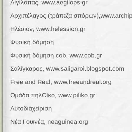
Αιγίλοπας, www.aegilops.gr
Αρχιπέλαγος (τράπεζα σπόρων),
www.archip
Ηλ
έ
σιον, www.helession.gr
Φυσική δόμηση
Φυσική δόμηση
cob
,
www
.
cob
.
gr
Σαλίγκαρος, www.
saligaroi.blogspot.com
Free and Real, www.freeandreal.org
Ομάδα πηλΟίκο, www.piliko.gr
Αυτοδιαχείριση
Νέα Γουινέα, neaguinea
.
org