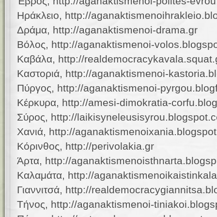
Έβρος, http://aganaktismenoi-polites-evro
Ηράκλειο, http://aganaktismenoihrakleio.b
Δράμα, http://aganaktismenoi-drama.gr
Βόλος, http://aganaktismenoi-volos.blogsp
Καβάλα, http://realdemocracykavala.squat.
Καστοριά, http://aganaktismenoi-kastoria.
Πύργος, http://aganaktismenoi-pyrgou.blog
Κέρκυρα, http://amesi-dimokratia-corfu.bl
Σύρος, http://laikisyneleusisyrou.blogspot.
Χανιά, http://aganaktismenoixania.blogspo
Κόρινθος, http://perivolakia.gr
Άρτα, http://aganaktismenoisthnarta.blogs
Καλαμάτα, http://aganaktismenoikaistinka
Γιαννιτσά, http://realdemocracygiannitsa.b
Τήνος, http://aganaktismenoi-tiniakoi.blog