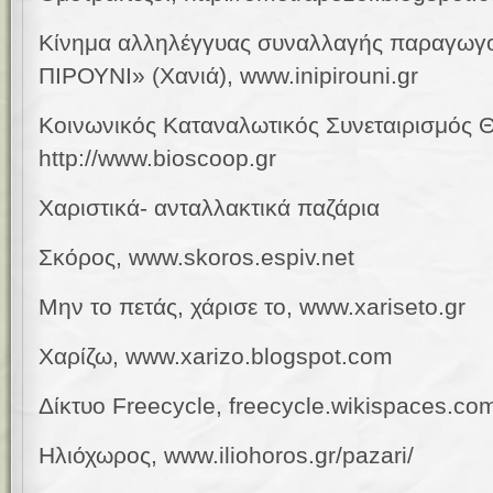
Κ
ίνημα αλληλέγγυας συναλλαγής παραγωγ
ΠΙΡΟΥΝΙ» (Χανιά),
www.inipirouni.gr
Κοινωνικός Καταναλωτικός Συνεταιρισμός 
http://www.bioscoop.gr
Χαριστικά
-
ανταλλακτικά
παζάρια
Σκόρος, www
.
skoros
.
espiv
.
net
Μην το πετάς, χάρισε το,
www.
xariseto.gr
Χαρίζω, www.xarizo.blogspot.com
Δίκτυο
Freecycle,
freecycle.wikispaces.com
Ηλιόχωρος,
www.iliohoros.gr/pazari/