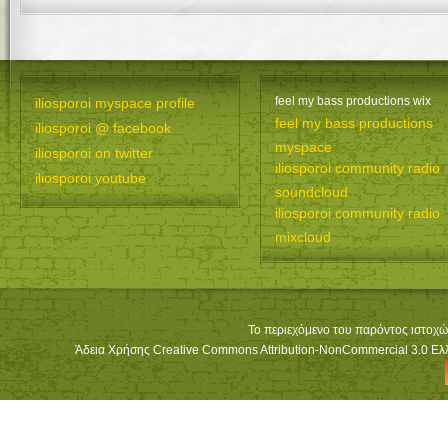
feel my bass productions wix
iliosporoi myspace profile
feel my bass productions
iliosporoi @ facebook
myspace
iliosporoi on twitter
iliosporoi community radio
iliosporoi youtube
soundcloud
iliosporoi community radio
mixcloud
Το περιεχόμενο του παρόντος ιστοχώ
Άδεια Χρήσης Creative Commons Attribution-NonCommercial 3.0 Ελλά