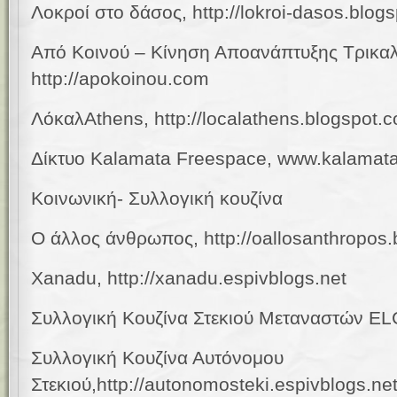
Λοκροί στο δάσος, http://lokroi-dasos.blog
Από Κοινού – Κίνηση Αποανάπτυξης Τρικαλ
http://apokoinou.com
Λόκ
α
λ
Athens, http://localathens.blogspot.
Δίκτυο Kalamata Freespace, www.kalamata
Κοινωνική-
Συλλογική κουζίνα
Ο άλλος άνθρωπος,
http://oallosanthropos
Xanadu,
http://xanadu.espivblogs.net
Συλλογική Κουζίνα Στεκιού Μεταναστών EL
Συλλογική Κουζίνα
Αυτόνομου
Στεκιού,http://autonomosteki.espivblogs.ne