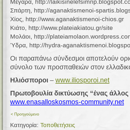
Μέγαρα, http://laikisinelefsimnp.blogspot.
Σπάρτη, http://aganaktismenoi-spartis.blo
Χίος, http://www.aganaktismenoi-chios.gr
Κιάτο, http://www.plateiakiatou.gr/site
Μολάοι, http://plateiamolaon.wordpress.co
Ύδρα, http://hydra-aganaktismenoi.blogsp
Οι παραπάνω σύνδεσμοι αποτελούν ορι
σύνολο των προσπαθειών στον ελλαδικ
Ηλιόσποροι
–
www.iliosporoi.net
Πρωτοβουλία δικτύωσης “ένας άλλος
www.enasalloskosmos-community.net
< Προηγούμενο
Κατηγορία:
Τοποθετήσεις