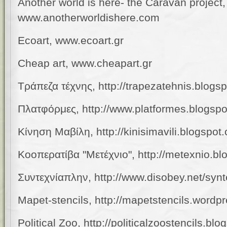
Another world is here- the Caravan project,
www.anotherworldishere.com
Ecoart, www.
ecoart.gr
Cheap art, www.cheapart.gr
Τράπεζα τέχνης,
http://trapezatehnis.blogs
Πλατφόρμες, http://www.platformes.blogsp
Κίνηση Μαβίλη, http://kinisimavili.blogspot
Κοοπερατίβα "Μετέχνιο", http://metexnio.b
Συντεχνίαπλην, http://www.disobey.net/synt
Mapet-stencils,
http://mapetstencils.wordp
Political Zoo,
http://politicalzoostencils.bl