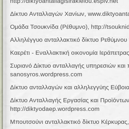
http://diktyoantallagisirakleiou.espiv.net
Δίκτυο Ανταλλαγών Χανίων, www.diktyoanta
Ομάδα Τσουκνίδα (Ρέθυμνο), http://tsoukni
Αλληλέγγυο ανταλλακτικό δίκτυο Ρεθύμνου “
Καερέτι - Εναλλακτική οικονομία Ιεράπετρα
Συριανό Δίκτυο ανταλλαγής υπηρεσιών και 
sanosyros.wordpress.com
Δίκτυο ανταλλαγών και αλληλεγγύης Εύβοιας
Δίκτυο Ανταλλαγής Εργασίας και Προϊόντω
http://diktyodaep.wordpress.com
Μπουτσούνι ανταλλακτικό δίκτυο Κέρκυρας,