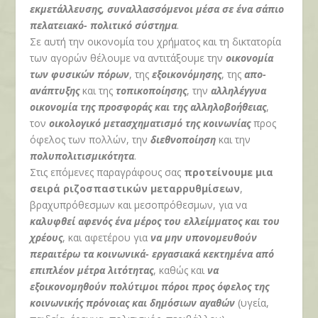
εκμετάλλευσης, συναλλασσόμενοι μέσα σε ένα σάπιο
πελατειακό- πολιτικό σύστημα
.
Σε αυτή την οικονομία του χρήματος και τη δικτατορία
των αγορών θέλουμε να αντιτάξουμε την
οικονομία
των φυσικών πόρων
, της
εξοικονόμησης
, της
απο-
ανάπτυξης
και της
τοπικοποίησης
, την
αλληλέγγυα
οικονομία της προσφοράς και της αλληλοβοήθειας
,
τον
οικολογικό μετασχηματισμό της κοινωνίας
προς
όφελος των πολλών, την
διεθνοποίηση
και την
πολυπολιτισμικότητα
.
Στις επόμενες παραγράφους σας
προτείνουμε μια
σειρά ριζοσπαστικών μεταρρυθμίσεων
,
βραχυπρόθεσμων και μεσοπρόθεσμων, για να
καλυφθεί αφενός ένα μέρος του ελλείμματος και του
χρέους
, και αφετέρου για
να μην υπονομευθούν
περαιτέρω τα κοινωνικά- εργασιακά κεκτημένα από
επιπλέον μέτρα λιτότητας
, καθώς και
να
εξοικονομηθούν πολύτιμοι πόροι προς όφελος της
κοινωνικής πρόνοιας και δημόσιων αγαθών
(υγεία,