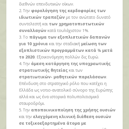
διεθνών επενδυτικών οίκων.
2.
Την
φορολόγηση της κερδοφορίας των
ιδιωτικών τραπεζών
με τον ανώτατο δυνατό
συντελεστή και
των χρηματοπιστωτικών
συναλλαγών
κατά τουλάχιστον 1%.
3.
Το
πάγωμα των εξοπλιστικών δαπανών
για 10 χρόνια
και την σταδιακή
μείωση των
εξοπλιστικών προγραμμάτων κατά ¾ μετά
το 2020
. Εξοικονόμηση πολλών δις Ευρώ.
4.
Την
άμεση κατάργηση της υποχρεωτικής
στρατιωτικής θητείας
και των
στρατιωτικών- μαθητικών παρελάσεων
.
Επένδυση στο στρατηγικό ρόλο που κατέχει η
Ελλάδα ως νοτιο-ανατολικό σύνορο της Ευρώπης
αλλά και ως ένα ιστορικά πολυπολιτισμικό
σταυροδρόμι.
5.
Την
αποποινικοποίηση της χρήσης ουσιών
και την
ελεγχόμενη κλινική διάθεση ουσιών
σε τοξικοεξαρτημένα άτομα με