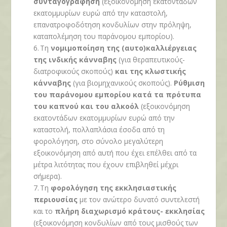
συνταγογράφηση
(εξοικονόμηση εκατοντάδων
εκατομμυρίων ευρώ από την καταστολή,
επανατροφοδότηση κονδυλίων στην πρόληψη,
καταπολέμηση του παράνομου εμπορίου).
6.
Τη
νομιμοποίηση της (αυτο)καλλιέργειας
της ινδικής κάνναβης
(για θεραπευτικούς-
διατροφικούς σκοπούς)
και της κλωστικής
κάνναβης
(για βιομηχανικούς σκοπούς).
Ρύθμιση
του παράνομου εμπορίου κατά τα πρότυπα
του καπνού και του αλκοόλ
(εξοικονόμηση
εκατοντάδων εκατομμυρίων ευρώ από την
καταστολή, πολλαπλάσια έσοδα από τη
φορολόγηση, στο σύνολο μεγαλύτερη
εξοικονόμηση από αυτή που έχει επέλθει από τα
μέτρα λιτότητας που έχουν επιβληθεί μέχρι
σήμερα).
7.
Τη
φορολόγηση της εκκλησιαστικής
περιουσίας
με τον ανώτερο δυνατό συντελεστή
και το
πλήρη διαχωρισμό κράτους- εκκλησίας
(εξοικονόμηση κονδυλίων από τους μισθούς των