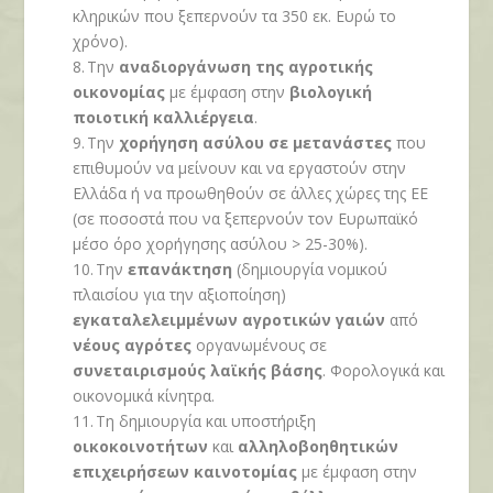
κληρικών που ξεπερνούν τα 350 εκ. Ευρώ το
χρόνο).
8.
Την
αναδιοργάνωση της αγροτικής
οικονομίας
με έμφαση στην
βιολογική
ποιοτική καλλιέργεια
.
9.
Την
χορήγηση ασύλου σε μετανάστες
που
επιθυμούν να μείνουν και να εργαστούν στην
Ελλάδα ή να προωθηθούν σε άλλες χώρες της ΕΕ
(σε ποσοστά που να ξεπερνούν τον Ευρωπαϊκό
μέσο όρο χορήγησης ασύλου > 25-30%).
10.
Την
επανάκτηση
(δημιουργία νομικού
πλαισίου για την αξιοποίηση)
εγκαταλελειμμένων αγροτικών γαιών
από
νέους αγρότες
οργανωμένους σε
συνεταιρισμούς λαϊκής βάσης
. Φορολογικά και
οικονομικά κίνητρα.
11.
Τη δημιουργία και υποστήριξη
οικοκοινοτήτων
και
αλληλοβοηθητικών
επιχειρήσεων καινοτομίας
με έμφαση στην