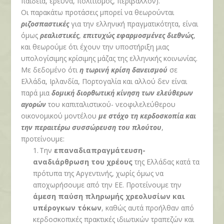
παιδεία, έρευνα, πολιτισμός, περιβάλλον).
Οι παρακάτω προτάσεις μπορεί να θεωρούνται
ριζοσπαστικές
για την ελληνική πραγματικότητα, είναι
όμως
ρεαλιστικές
,
επιτυχώς εφαρμοσμένες διεθνώς
,
και θεωρούμε ότι έχουν την υποστήριξη μιας
υπολογίσιμης κρίσιμης μάζας της ελληνικής κοινωνίας.
Με δεδομένο ότι
η τωρινή κρίση δανεισμού
σε
Ελλάδα, Ιρλανδία, Πορτογαλία και αλλού δεν είναι
παρά μια
δομική διορθωτική κίνηση των ελεύθερων
αγορών
του καπιταλιστικού- νεοφιλελεύθερου
οικονομικού μοντέλου
με στόχο τη κερδοσκοπία και
την περαιτέρω συσσώρευση του πλούτου
,
προτείνουμε:
1.
Την
επαναδιαπραγμάτευση-
αναδιάρθρωση του χρέους
της Ελλάδας κατά τα
πρότυπα της Αργεντινής, χωρίς όμως να
αποχωρήσουμε από την ΕΕ. Προτείνουμε την
άμεση παύση πληρωμής χρεολυσίων
και
υπέρογκων τόκων
, καθώς αυτά προήλθαν από
κερδοσκοπικές πρακτικές ιδιωτικών τραπεζών και