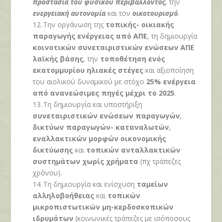
προστασία του φυσικού περιβάλλοντος
, την
ενεργειακή αυτονομία
και τον
οικοτουρισμό
.
12.
Την οργάνωση της
τοπικής- οικιακής
παραγωγής ενέργειας από ΑΠΕ
, τη δημιουργία
κοινοτικών συνεταιριστικών ενώσεων ΑΠΕ
λαϊκής βάσης
, την
τοποθέτηση ενός
εκατομμυρίου ηλιακές στέγες
και αξιοποίηση
του αιολικού δυναμικού με στόχο
25% ενέργεια
από ανανεώσιμες πηγές μέχρι το 2025
.
13.
Τη δημιουργία και υποστήριξη
συνεταιριστικών ενώσεων παραγωγών
,
δικτύων παραγωγών- καταναλωτών
,
εναλλακτικών μορφών οικονομικής
δικτύωσης
και
τοπικών ανταλλακτικών
συστημάτων χωρίς χρήματα
(πχ τράπεζες
χρόνου).
14.
Τη δημιουργία και ενίσχυση
ταμείων
αλληλοβοήθειας
και
τοπικών
μικροπιστωτικών μη-κερδοσκοπικών
ιδρυμάτων
(κοινωνικές τράπεζες με ισόποσους