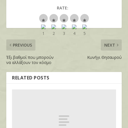
RATE:
PREVIOUS
NEXT
Έξι βαθμοί που μπορούν
Κυνήγι Θησαυρού
να αλλάξουν τον κόσμο
RELATED POSTS