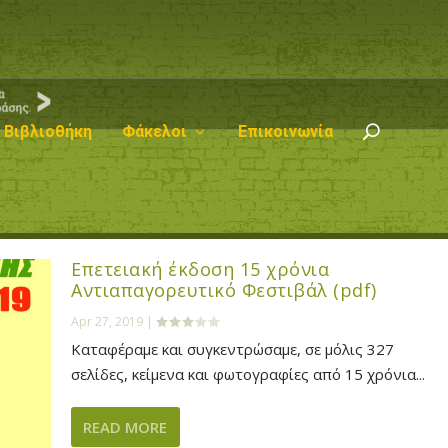
Βιβλιοθήκη
Φάκελοι
Επικοινωνία
Επετειακή έκδοση 15 χρόνια
Αντιαπαγορευτικό Φεστιβάλ (pdf)
Apr 27, 2019
|
Καταφέραμε και συγκεντρώσαμε, σε μόλις 327
σελίδες, κείμενα και φωτογραφίες από 15 χρόνια...
READ MORE